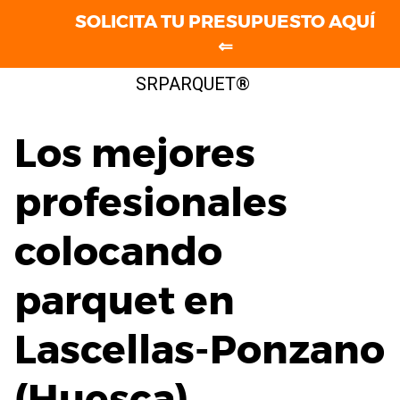
SOLICITA TU PRESUPUESTO AQUÍ
⇐
Saltar
SRPARQUET®
al
contenido
Los mejores
profesionales
colocando
parquet en
Lascellas-Ponzano
(Huesca)