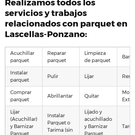
Realizamos todos los
servicios y trabajos
relacionados con parquet en
Lascellas-Ponzano:
Acuchillar
Reparar
Limpieza
Barni
parquet
parquet
de parquet
Instalar
Pulir
Lijar
Resta
parquet
Comprar
Mont
Abrillantar
Quitar
parquet
Exter
Lijar
Lijado y
Instalar
(Acuchillar)
acuchillado
Parquet o
y Barnizar
y Barnizar
Tarim
Tarima (sin
Parquet
Parquet