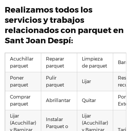
Realizamos todos los
servicios y trabajos
relacionados con parquet en
Sant Joan Despí:
Acuchillar
Reparar
Limpieza
Barni
parquet
parquet
de parquet
Poner
Pulir
Resta
Lijar
parquet
parquet
recup
Comprar
Poner
Abrillantar
Quitar
parquet
Exteri
Lijar
Lijar
Instalar
(Acuchillar)
(Acuchillar)
Parquet o
y Barnizar
y Barnizar
Tarim