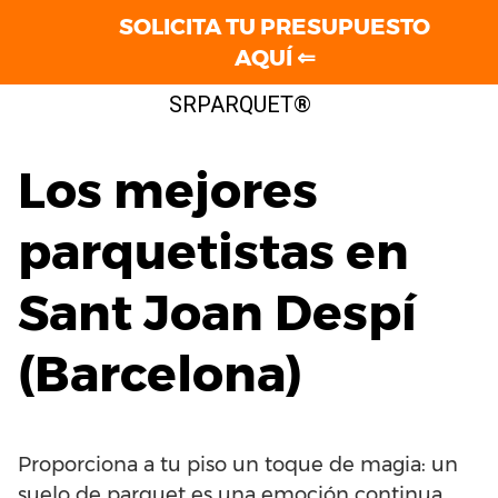
SOLICITA TU PRESUPUESTO
AQUÍ ⇐
Saltar
SRPARQUET®
al
contenido
Los mejores
parquetistas en
Sant Joan Despí
(Barcelona)
Proporciona a tu piso un toque de magia: un
suelo de parquet es una emoción continua.