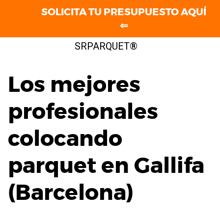
SOLICITA TU PRESUPUESTO AQUÍ
⇐
Saltar
SRPARQUET®
al
contenido
Los mejores
profesionales
colocando
parquet en Gallifa
(Barcelona)