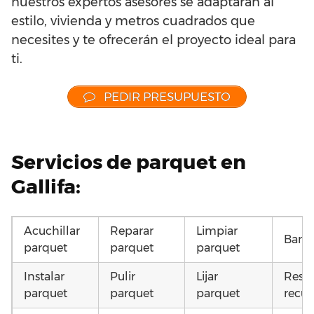
nuestros expertos asesores se adaptarán al
estilo, vivienda y metros cuadrados que
necesites y te ofrecerán el proyecto ideal para
ti.
PEDIR PRESUPUESTO
Servicios de parquet en
Gallifa:
Acuchillar
Reparar
Limpiar
Barni
parquet
parquet
parquet
Instalar
Pulir
Lijar
Resta
parquet
parquet
parquet
recup