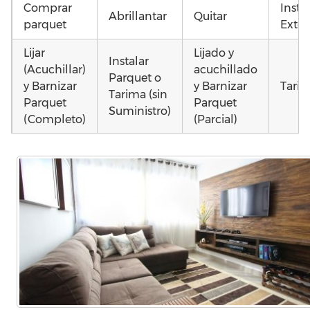
Comprar
Insta
Abrillantar
Quitar
parquet
Exter
Lijar
Lijado y
Instalar
(Acuchillar)
acuchillado
Parquet o
y Barnizar
y Barnizar
Tarim
Tarima (sin
Parquet
Parquet
Suministro)
(Completo)
(Parcial)
Poner
Poner
Colocar
parquet o
parquet o
parquet o
Otros
Tarima
Tarima
Tarima
como
Local
Vivienda
Vivienda
parqu
Comercial
(Completa)
(Parcial)