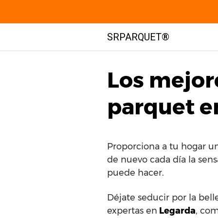
Saltar
SRPARQUET®
al
contenido
Los mejor
parquet e
Proporciona a tu hogar u
de nuevo cada día la sen
puede hacer.
Déjate seducir por la bel
expertas en
Legarda
, co