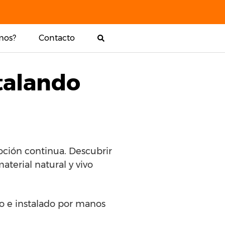
mos?
Contacto
talando
oción continua. Descubrir
terial natural y vivo
do e instalado por manos