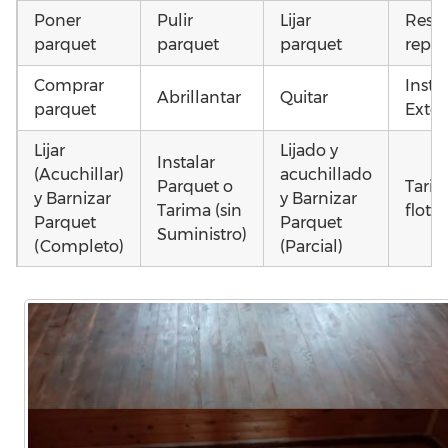
Poner
Pulir
Lijar
Resta
parquet
parquet
parquet
repar
Comprar
Insta
Abrillantar
Quitar
parquet
Exter
Lijar
Lijado y
Instalar
(Acuchillar)
acuchillado
Parquet o
Tari
y Barnizar
y Barnizar
Tarima (sin
flota
Parquet
Parquet
Suministro)
(Completo)
(Parcial)
Otros
Instalar
Instalar
Instalar
como
parquet o
parquet o
parquet o
parq
Tarima
Tarima
Tarima
daña
Local
Vivienda
Vivienda
mojad
Comercial
(Completa)
(Parcial)
astill
dañad