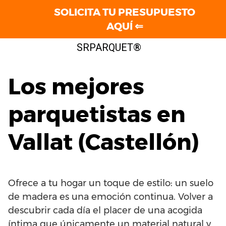
SOLICITA TU PRESUPUESTO
AQUÍ ⇐
Saltar
SRPARQUET®
al
contenido
Los mejores
parquetistas en
Vallat (Castellón)
Ofrece a tu hogar un toque de estilo: un suelo
de madera es una emoción continua. Volver a
descubrir cada día el placer de una acogida
íntima que únicamente un material natural y