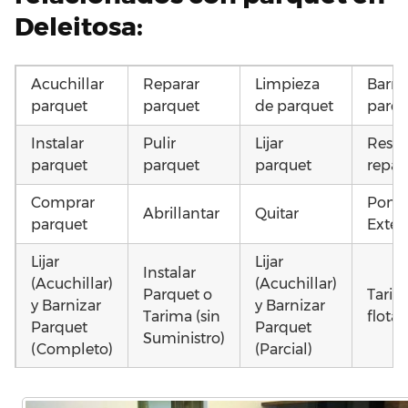
Deleitosa:
Acuchillar
Reparar
Limpieza
Barni
parquet
parquet
de parquet
parqu
Instalar
Pulir
Lijar
Resta
parquet
parquet
parquet
repar
Comprar
Poner
Abrillantar
Quitar
parquet
Exteri
Lijar
Lijar
Instalar
(Acuchillar)
(Acuchillar)
Parquet o
Tarim
y Barnizar
y Barnizar
Tarima (sin
flota
Parquet
Parquet
Suministro)
(Completo)
(Parcial)
Instalar
Colocar
Montar
Otros