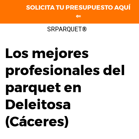
SOLICITA TU PRESUPUESTO AQUÍ
⇐
Saltar
SRPARQUET®
al
contenido
Los mejores
profesionales del
parquet en
Deleitosa
(Cáceres)