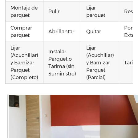
Montaje de
Lijar
Pulir
Resta
parquet
parquet
Comprar
Poner
Abrillantar
Quitar
parquet
Exteri
Lijar
Lijar
Instalar
(Acuchillar)
(Acuchillar)
Parquet o
y Barnizar
y Barnizar
Tarim
Tarima (sin
Parquet
Parquet
Suministro)
(Completo)
(Parcial)
Instalar
Poner
Poner
parquet o
parquet o
parquet o
Otros
Tarima
Tarima
Tarima
como 
Local
Vivienda
Vivienda
parqu
Comercial
(Completa)
(Parcial)