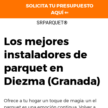
SOLICITA TU PRESUPUESTO
AQUÍ ⇐
Saltar
SRPARQUET®
al
contenido
Los mejores
instaladores de
parquet en
Diezma (Granada)
Ofrece a tu hogar un toque de magia: un el
parquet es una emoción continua. Volver a