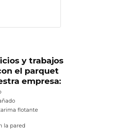
icios y trabajos
con el parquet
uestra empresa:
o
dañado
tarima flotante
n la pared