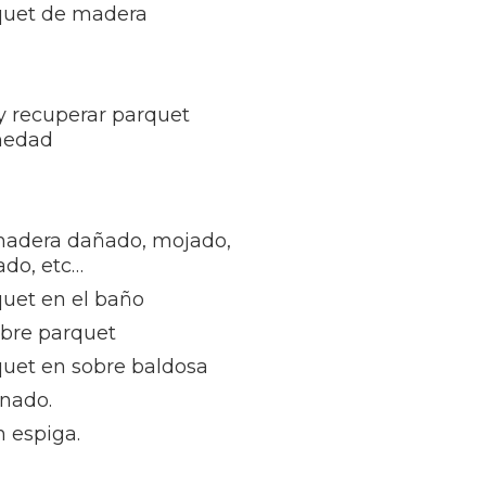
rquet de madera
 y recuperar parquet
medad
madera dañado, mojado,
ñado, etc…
quet en el baño
obre parquet
quet en sobre baldosa
inado.
 espiga.