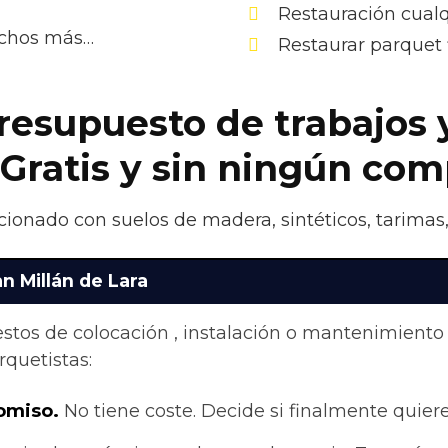
Restauración cualq
uchos más…
Restaurar parquet 
presupuesto de trabajos 
 Gratis y sin ningún co
acionado con suelos de madera, sintéticos, tarimas
n Millán de Lara
stos de colocación , instalación o mantenimiento
quetistas:
omiso.
No tiene coste. Decide si finalmente quieres