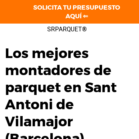
SOLICITA TU PRESUPUESTO
AQUÍ ⇐
Saltar
SRPARQUET®
al
contenido
Los mejores
montadores de
parquet en Sant
Antoni de
Vilamajor
(Barcelona)