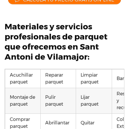
Materiales y servicios
profesionales de parquet
que ofrecemos en Sant
Antoni de Vilamajor:
Acuchillar
Reparar
Limpiar
Barni
parquet
parquet
parquet
Resta
Montaje de
Pulir
Lijar
y
parquet
parquet
parquet
recup
Comprar
Coloc
Abrillantar
Quitar
parquet
Exter