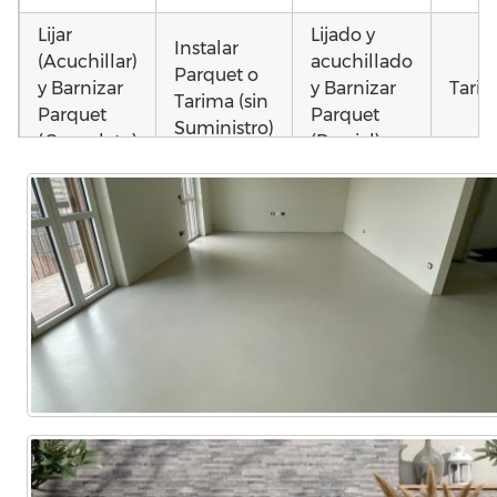
Lijar
Lijado y
Instalar
(Acuchillar)
acuchillado
Parquet o
y Barnizar
y Barnizar
Tarim
Tarima (sin
Parquet
Parquet
Suministro)
(Completo)
(Parcial)
Poner
Instalar
Montar
parquet o
parquet o
parquet o
Otros
Tarima
Tarima
Tarima
como
Local
Vivienda
Vivienda
parq
Comercial
(Completa)
(Parcial)