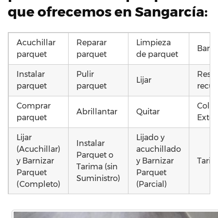
que ofrecemos en Sangarcía:
Acuchillar
Reparar
Limpieza
Barni
parquet
parquet
de parquet
Instalar
Pulir
Resta
Lijar
parquet
parquet
recup
Comprar
Coloc
Abrillantar
Quitar
parquet
Exter
Lijar
Lijado y
Instalar
(Acuchillar)
acuchillado
Parquet o
y Barnizar
y Barnizar
Tarim
Tarima (sin
Parquet
Parquet
Suministro)
(Completo)
(Parcial)
Colocar
Colocar
Instalar
parquet o
parquet o
parquet o
Otros