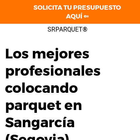
SOLICITA TU PRESUPUESTO
AQUÍ ⇐
Saltar
SRPARQUET®
al
contenido
Los mejores
profesionales
colocando
parquet en
Sangarcía
(Segovia)