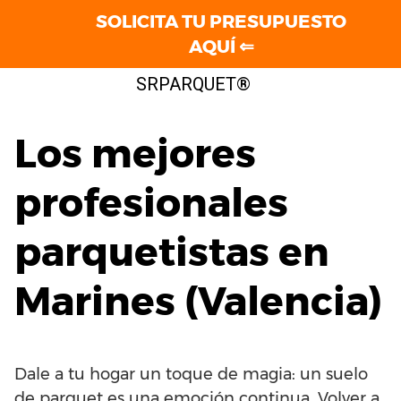
SOLICITA TU PRESUPUESTO
AQUÍ ⇐
Saltar
SRPARQUET®
al
contenido
Los mejores
profesionales
parquetistas en
Marines (Valencia)
Dale a tu hogar un toque de magia: un suelo
de parquet es una emoción continua. Volver a