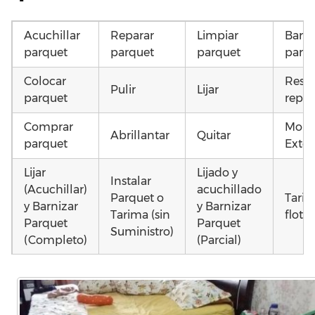
Acuchillar
Reparar
Limpiar
Barni
parquet
parquet
parquet
parq
Colocar
Resta
Pulir
Lijar
parquet
repar
Comprar
Mont
Abrillantar
Quitar
parquet
Exter
Lijar
Lijado y
Instalar
(Acuchillar)
acuchillado
Parquet o
Tari
y Barnizar
y Barnizar
Tarima (sin
flota
Parquet
Parquet
Suministro)
(Completo)
(Parcial)
Poner
Instalar
Colocar
parquet o
parquet o
parquet o
Otros
Tarima
Tarima
Tarima
como