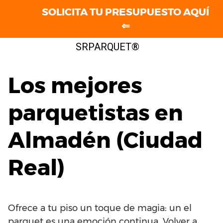
SOLICITA TU PRESUPUESTO AQUÍ
⇐
Saltar
SRPARQUET®
al
contenido
Los mejores
parquetistas en
Almadén (Ciudad
Real)
Ofrece a tu piso un toque de magia: un el
parquet es una emoción continua. Volver a