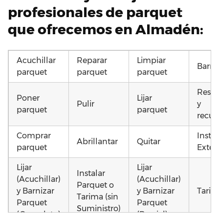
profesionales de parquet
que ofrecemos en Almadén:
Acuchillar
Reparar
Limpiar
Barni
parquet
parquet
parquet
Resta
Poner
Lijar
Pulir
y
parquet
parquet
recup
Comprar
Insta
Abrillantar
Quitar
parquet
Exteri
Lijar
Lijar
Instalar
(Acuchillar)
(Acuchillar)
Parquet o
y Barnizar
y Barnizar
Tarim
Tarima (sin
Parquet
Parquet
Suministro)
(Completo)
(Parcial)