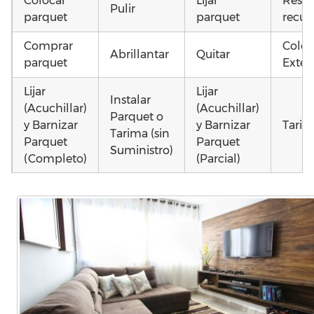
Colocar
Lijar
Resta
Pulir
parquet
parquet
recup
Comprar
Coloc
Abrillantar
Quitar
parquet
Exteri
Lijar
Lijar
Instalar
(Acuchillar)
(Acuchillar)
Parquet o
y Barnizar
y Barnizar
Tarim
Tarima (sin
Parquet
Parquet
Suministro)
(Completo)
(Parcial)
Otros
Poner
Colocar
Colocar
como 
parquet o
parquet o
parquet o
parqu
Tarima
Tarima
Tarima
mojad
Local
Vivienda
Vivienda
astil
Comercial
(Completa)
(Parcial)
etc…