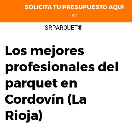
SOLICITA TU PRESUPUESTO AQUÍ
⇐
Saltar
SRPARQUET®
al
contenido
Los mejores
profesionales del
parquet en
Cordovín (La
Rioja)