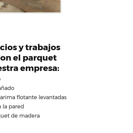
cios y trabajos
on el parquet
estra empresa:
o
añado
tarima flotante levantadas
 la pared
quet de madera