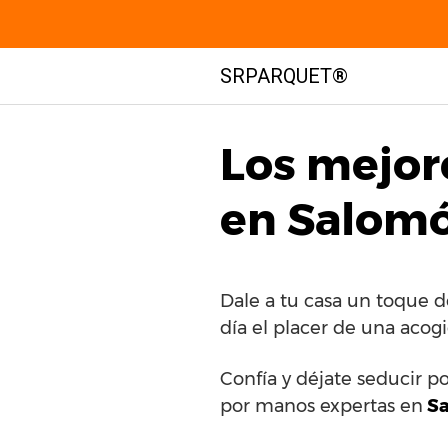
Saltar
SRPARQUET®
al
contenido
Los mejor
en Salomó
Dale a tu casa un toque 
día el placer de una acog
Confía y déjate seducir p
por manos expertas en
Sa