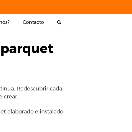
mos?
Contacto
 parquet
tinua. Redescubrir cada
e crear.
uet elaborado e instalado
.