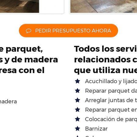
PEDIR PRESUPUESTO AHORA
de parquet,
Todos los servi
os y de madera
relacionados c
esa con el
que utiliza nu
Acuchillado y lijad
Reparar parquet d
Arreglar juntas de 
madera
Reparar parquet en
Colocación de par
Barnizar