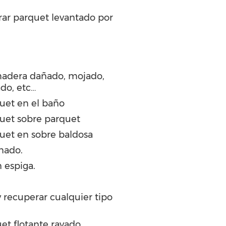
rar parquet levantado por
madera dañado, mojado,
ado, etc…
quet en el baño
quet sobre parquet
quet en sobre baldosa
nado.
 espiga.
y recuperar cualquier tipo
et flotante rayado