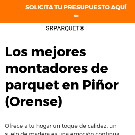
SOLICITA TU PRESUPUESTO AQUÍ
⇐
Saltar
SRPARQUET®
al
contenido
Los mejores
montadores de
parquet en Piñor
(Orense)
Ofrece a tu hogar un toque de calidez: un
suelo de madera es una emoción continua.