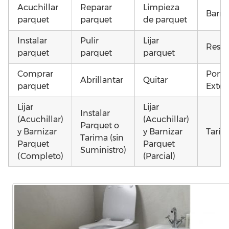
Acuchillar
Reparar
Limpieza
Barni
parquet
parquet
de parquet
Instalar
Pulir
Lijar
Resta
parquet
parquet
parquet
Comprar
Poner
Abrillantar
Quitar
parquet
Exteri
Lijar
Lijar
Instalar
(Acuchillar)
(Acuchillar)
Parquet o
y Barnizar
y Barnizar
Tarim
Tarima (sin
Parquet
Parquet
Suministro)
(Completo)
(Parcial)
Instalar
Instalar
Montar
parquet o
parquet o
parquet o
Otros
Tarima
Tarima
Tarima
como 
Local
Vivienda
Vivienda
parqu
Comercial
(Completa)
(Parcial)