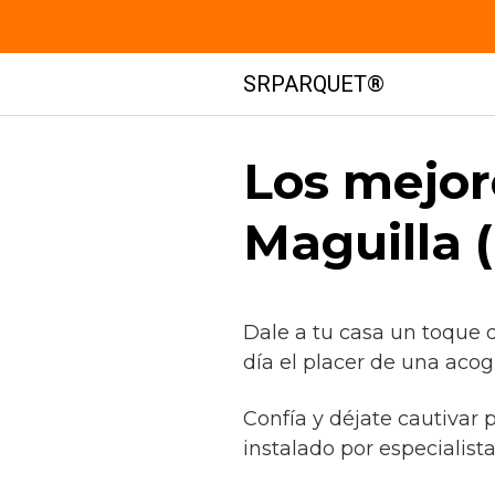
Saltar
SRPARQUET®
al
contenido
Los mejor
Maguilla 
Dale a tu casa un toque 
día el placer de una aco
Confía y déjate cautivar 
instalado por especialist