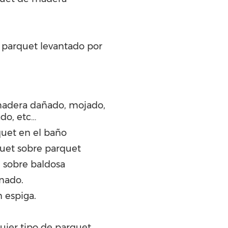
r parquet levantado por
madera dañado, mojado,
ado, etc…
uet en el baño
quet sobre parquet
 sobre baldosa
inado.
 espiga.
uier tipo de parquet