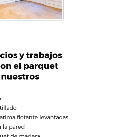
cios y trabajos
on el parquet
 nuestros
o
tillado
arima flotante levantadas
 la pared
quet de madera