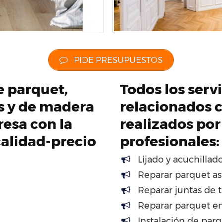
PIDE PRESUPUESTOS
de parquet,
Todos los servi
os y de madera
relacionados c
esa con la
realizados por
calidad-precio
profesionales:
Lijado y acuchillad
Reparar parquet as
Reparar juntas de t
Reparar parquet en
Instalación de par