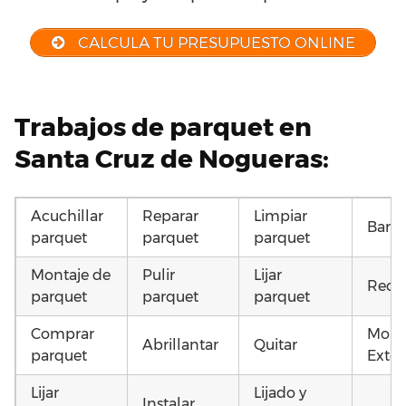
CALCULA TU PRESUPUESTO ONLINE
Trabajos de parquet en
Santa Cruz de Nogueras:
Acuchillar
Reparar
Limpiar
Barni
parquet
parquet
parquet
Montaje de
Pulir
Lijar
Recu
parquet
parquet
parquet
Comprar
Mont
Abrillantar
Quitar
parquet
Exter
Lijar
Lijado y
Instalar