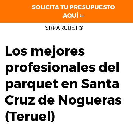
SOLICITA TU PRESUPUESTO
AQUÍ ⇐
Saltar
SRPARQUET®
al
contenido
Los mejores
profesionales del
parquet en Santa
Cruz de Nogueras
(Teruel)