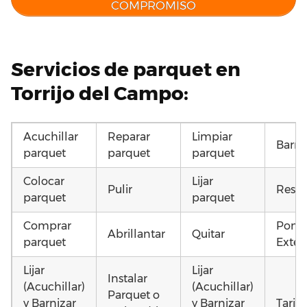
COMPROMISO
Servicios de parquet en
Torrijo del Campo:
Acuchillar
Reparar
Limpiar
Barni
parquet
parquet
parquet
Colocar
Lijar
Pulir
Resta
parquet
parquet
Comprar
Poner
Abrillantar
Quitar
parquet
Exteri
Lijar
Lijar
Instalar
(Acuchillar)
(Acuchillar)
Parquet o
y Barnizar
y Barnizar
Tarim