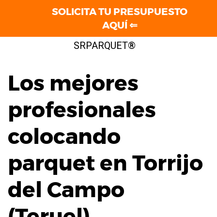
SOLICITA TU PRESUPUESTO
AQUÍ ⇐
Saltar
SRPARQUET®
al
contenido
Los mejores
profesionales
colocando
parquet en Torrijo
del Campo
(Teruel)