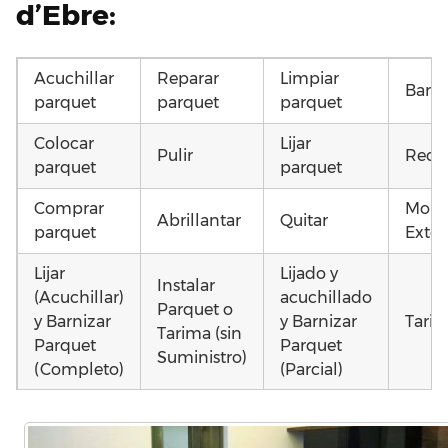
d’Ebre:
Acuchillar
Reparar
Limpiar
Barni
parquet
parquet
parquet
Colocar
Lijar
Pulir
Recu
parquet
parquet
Comprar
Mont
Abrillantar
Quitar
parquet
Exter
Lijar
Lijado y
Instalar
(Acuchillar)
acuchillado
Parquet o
y Barnizar
y Barnizar
Tarim
Tarima (sin
Parquet
Parquet
Suministro)
(Completo)
(Parcial)
Poner
Instalar
Colocar
parquet o
parquet o
parquet o
Otros