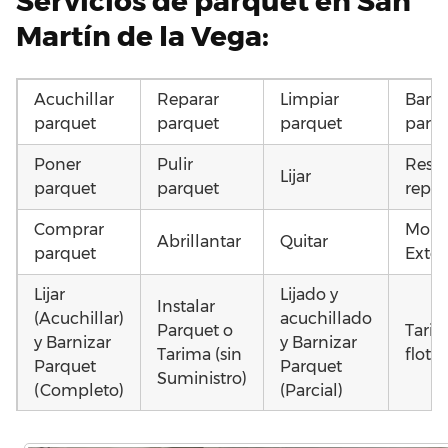
Servicios de parquet en San
Martín de la Vega:
Acuchillar
Reparar
Limpiar
Barni
parquet
parquet
parquet
parq
Poner
Pulir
Resta
Lijar
parquet
parquet
repar
Comprar
Mont
Abrillantar
Quitar
parquet
Exter
Lijar
Lijado y
Instalar
(Acuchillar)
acuchillado
Parquet o
Tari
y Barnizar
y Barnizar
Tarima (sin
flota
Parquet
Parquet
Suministro)
(Completo)
(Parcial)
Poner
Instalar
Instalar
Otros