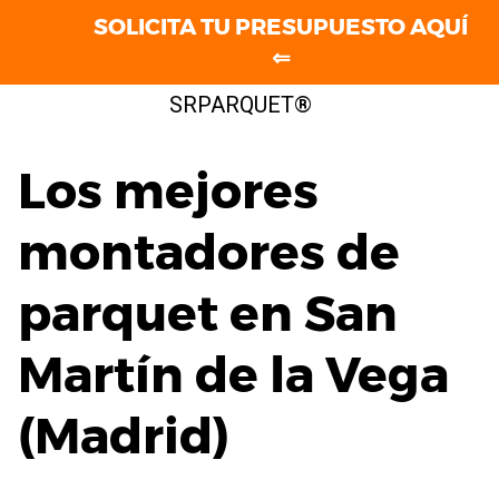
SOLICITA TU PRESUPUESTO AQUÍ
⇐
Saltar
SRPARQUET®
al
contenido
Los mejores
montadores de
parquet en San
Martín de la Vega
(Madrid)