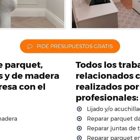
PIDE PRESUPUESTOS GRATIS
de parquet,
Todos los traba
os y de madera
relacionados c
esa con el
realizados por
profesionales:
Lijado y/o acuchill
madera
Reparar parquet d
Reparar juntas de t
Reparar parquet en