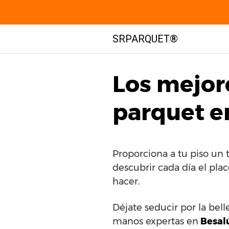
Saltar
SRPARQUET®
al
contenido
Los mejor
parquet e
Proporciona a tu piso un
descubrir cada día el pla
hacer.
Déjate seducir por la bell
manos expertas en
Besal