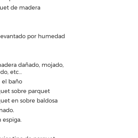
quet de madera
 levantado por humedad
madera dañado, mojado,
ado, etc…
 el baño
quet sobre parquet
uet en sobre baldosa
inado.
 espiga.