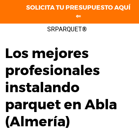
SOLICITA TU PRESUPUESTO AQUÍ
⇐
Saltar
SRPARQUET®
al
contenido
Los mejores
profesionales
instalando
parquet en Abla
(Almería)