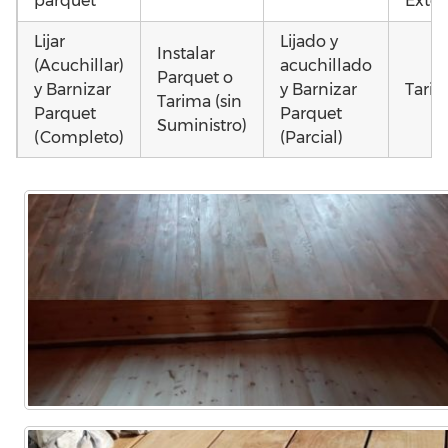
parquet
Exter
Lijar
Lijado y
Instalar
(Acuchillar)
acuchillado
Parquet o
y Barnizar
y Barnizar
Tarim
Tarima (sin
Parquet
Parquet
Suministro)
(Completo)
(Parcial)
Colocar
Instalar
Montar
parquet o
parquet o
parquet o
Otros
Tarima
Tarima
Tarima
como
Local
Vivienda
Vivienda
parq
Comercial
(Completa)
(Parcial)