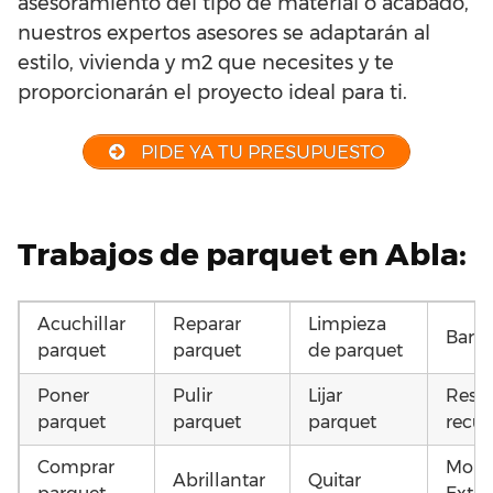
asesoramiento del tipo de material o acabado,
nuestros expertos asesores se adaptarán al
estilo, vivienda y m2 que necesites y te
proporcionarán el proyecto ideal para ti.
PIDE YA TU PRESUPUESTO
Trabajos de parquet en Abla:
Acuchillar
Reparar
Limpieza
Barni
parquet
parquet
de parquet
Poner
Pulir
Lijar
Resta
parquet
parquet
parquet
recup
Comprar
Mont
Abrillantar
Quitar