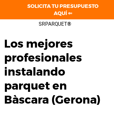
SOLICITA TU PRESUPUESTO
AQUÍ ⇐
Saltar
SRPARQUET®
al
contenido
Los mejores
profesionales
instalando
parquet en
Bàscara (Gerona)