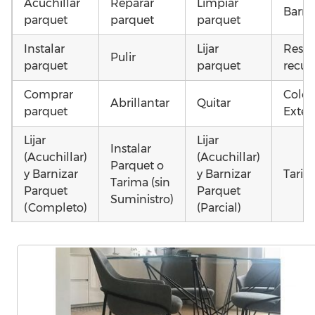
Acuchillar
Reparar
Limpiar
Barni
parquet
parquet
parquet
Instalar
Lijar
Resta
Pulir
parquet
parquet
recup
Comprar
Coloc
Abrillantar
Quitar
parquet
Exteri
Lijar
Lijar
Instalar
(Acuchillar)
(Acuchillar)
Parquet o
y Barnizar
y Barnizar
Tarim
Tarima (sin
Parquet
Parquet
Suministro)
(Completo)
(Parcial)
Otros
Instalar
Poner
Poner
como 
parquet o
parquet o
parquet o
parqu
Tarima
Tarima
Tarima
mojad
Local
Vivienda
Vivienda
astil
Comercial
(Completa)
(Parcial)