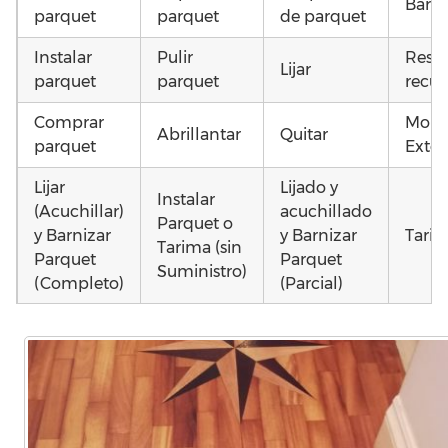
Barni
parquet
parquet
de parquet
Instalar
Pulir
Resta
Lijar
parquet
parquet
recup
Comprar
Mont
Abrillantar
Quitar
parquet
Exter
Lijar
Lijado y
Instalar
(Acuchillar)
acuchillado
Parquet o
y Barnizar
y Barnizar
Tarim
Tarima (sin
Parquet
Parquet
Suministro)
(Completo)
(Parcial)
Poner
Poner
Colocar
parquet o
parquet o
parquet o
Otros
Tarima
Tarima
Tarima
como
Local
Vivienda
Vivienda
parq
Comercial
(Completa)
(Parcial)