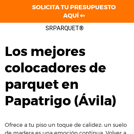
SOLICITA TU PRESUPUESTO
AQUÍ ⇐
Saltar
SRPARQUET®
al
contenido
Los mejores
colocadores de
parquet en
Papatrigo (Ávila)
Ofrece a tu piso un toque de calidez: un suelo
de madera es una emoción continua. Volver a