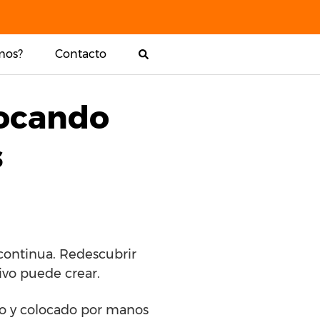
mos?
Contacto
locando
s
continua. Redescubrir
ivo puede crear.
ado y colocado por manos