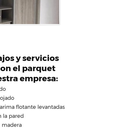
jos y servicios
on el parquet
estra empresa:
ado
ojado
arima flotante levantadas
n la pared
e madera