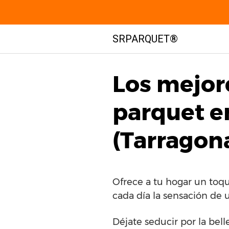
Saltar
SRPARQUET®
al
contenido
Los mejor
parquet e
(Tarragon
Ofrece a tu hogar un toq
cada día la sensación de 
Déjate seducir por la bel