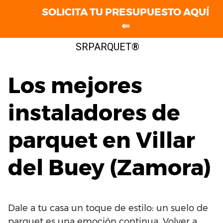
SOLICITA TU PRESUPUESTO AQUÍ
⇐
Saltar
SRPARQUET®
al
contenido
Los mejores
instaladores de
parquet en Villar
del Buey (Zamora)
Dale a tu casa un toque de estilo: un suelo de
parquet es una emoción continua. Volver a