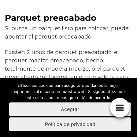
Parquet preacabado
Si busca un parquet listo para colocar, puede
apuntar al parquet preacabado.
Existen 2 tipos de parquet preacabado: el
parquet macizo preacabado, hecho
totalmente de madera maciza, o el parquet
preacabado multicapa, en el que sólo la capa
superficial visible es de madera maciza,
Utilizamos cookies para asegurar que damos la mejor
experiencia al usuario en nuestra web. Si sigues utilizando
mientras que las inferiores son de madera
este sitio asumiremos que estás de acuerdo.
menos valiosa.
Aceptar
En ambos casos la característica es que se
Política de privacidad
trata de tiras de parquet que están
pretratadas y prepintadas, están listas para su