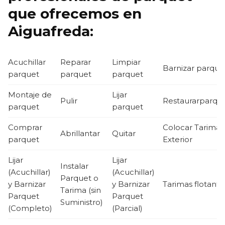
que ofrecemos en
Aiguafreda:
Acuchillar
Reparar
Limpiar
Barnizar parque
parquet
parquet
parquet
Montaje de
Lijar
Pulir
Restaurarparqu
parquet
parquet
Comprar
Colocar Tarima
Abrillantar
Quitar
parquet
Exterior
Lijar
Lijar
Instalar
(Acuchillar)
(Acuchillar)
Parquet o
y Barnizar
y Barnizar
Tarimas flotante
Tarima (sin
Parquet
Parquet
Suministro)
(Completo)
(Parcial)