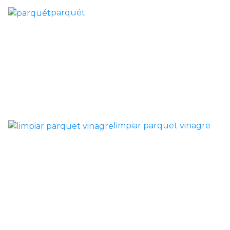
Poner
Colocar
Instalar
parquét
parquet o
parquet o
parquet o
Otros Trabajos
Tarima
Tarima
Tarima
como reparar
Local
Vivienda
Vivienda
parquet roto
Comercial
(Completa)
(Parcial)
limpiar parquet vinagre