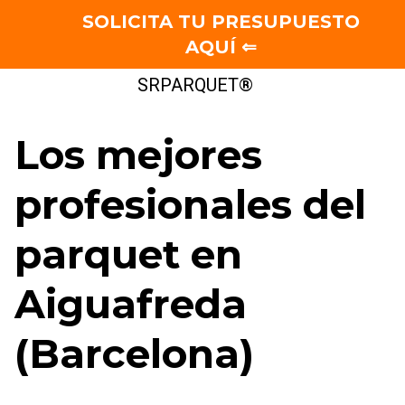
SOLICITA TU PRESUPUESTO
AQUÍ ⇐
Saltar
SRPARQUET®
al
contenido
Los mejores
profesionales del
parquet en
Aiguafreda
(Barcelona)