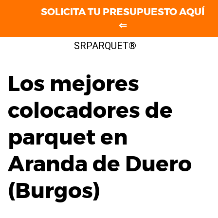
SOLICITA TU PRESUPUESTO AQUÍ
⇐
Saltar
SRPARQUET®
al
contenido
Los mejores
colocadores de
parquet en
Aranda de Duero
(Burgos)