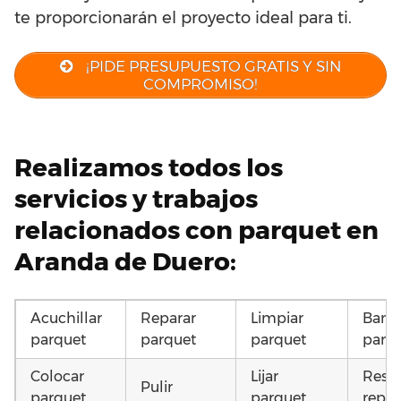
te proporcionarán el proyecto ideal para ti.
¡PIDE PRESUPUESTO GRATIS Y SIN
COMPROMISO!
Realizamos todos los
servicios y trabajos
relacionados con parquet en
Aranda de Duero:
Acuchillar
Reparar
Limpiar
Barni
parquet
parquet
parquet
parq
Colocar
Lijar
Resta
Pulir
parquet
parquet
repar