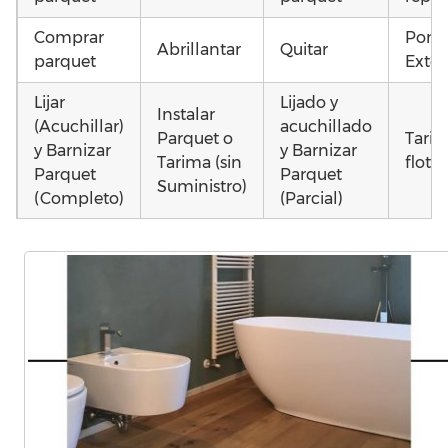
Comprar
Pone
Abrillantar
Quitar
parquet
Exter
Lijar
Lijado y
Instalar
(Acuchillar)
acuchillado
Parquet o
Tari
y Barnizar
y Barnizar
Tarima (sin
flota
Parquet
Parquet
Suministro)
(Completo)
(Parcial)
Colocar
Poner
Instalar
parquet o
parquet o
parquet o
Otros
Tarima
Tarima
Tarima
como
Local
Vivienda
Vivienda
parqu
Comercial
(Completa)
(Parcial)