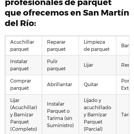
profesionales de parquet
que ofrecemos en San Martín
del Río:
Acuchillar
Reparar
Limpieza
Barni
parquet
parquet
de parquet
Instalar
Pulir
Lijar
Resta
parquet
parquet
Comprar
Pone
Abrillantar
Quitar
parquet
Exter
Lijar
Lijado y
Instalar
(Acuchillar)
acuchillado
Parquet o
y Barnizar
y Barnizar
Tarim
Tarima (sin
Parquet
Parquet
Suministro)
(Completo)
(Parcial)