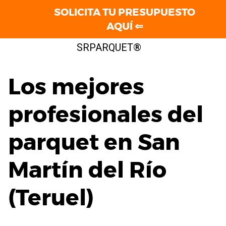
SOLICITA TU PRESUPUESTO
AQUÍ ⇐
Saltar
SRPARQUET®
al
contenido
Los mejores
profesionales del
parquet en San
Martín del Río
(Teruel)