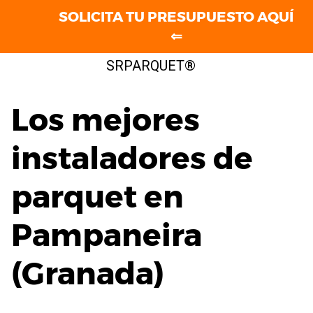
SOLICITA TU PRESUPUESTO AQUÍ
⇐
Saltar
SRPARQUET®
al
contenido
Los mejores
instaladores de
parquet en
Pampaneira
(Granada)