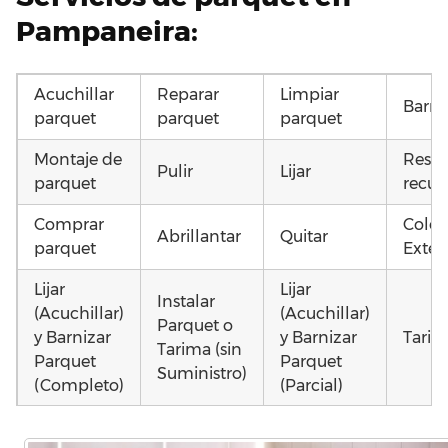
Pampaneira:
Acuchillar
Reparar
Limpiar
Barni
parquet
parquet
parquet
Montaje de
Resta
Pulir
Lijar
parquet
recup
Comprar
Coloc
Abrillantar
Quitar
parquet
Exteri
Lijar
Lijar
Instalar
(Acuchillar)
(Acuchillar)
Parquet o
y Barnizar
y Barnizar
Tarim
Tarima (sin
Parquet
Parquet
Suministro)
(Completo)
(Parcial)
Colocar
Colocar
Poner