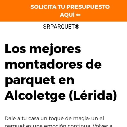
SOLICITA TU PRESUPUESTO
AQUÍ ⇐
Saltar
SRPARQUET®
al
contenido
Los mejores
montadores de
parquet en
Alcoletge (Lérida)
Dale a tu casa un toque de magia: un el
parquet es una emoción continua. Volver a