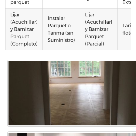
parquet
Exteri
Lijar
Lijar
Instalar
(Acuchillar)
(Acuchillar)
Parquet o
Tarim
y Barnizar
y Barnizar
Tarima (sin
flota
Parquet
Parquet
Suministro)
(Completo)
(Parcial)
Instalar
Colocar
Montar
parquet o
parquet o
parquet o
Otros
Tarima
Tarima
Tarima
como 
Local
Vivienda
Vivienda
parqu
Comercial
(Completa)
(Parcial)