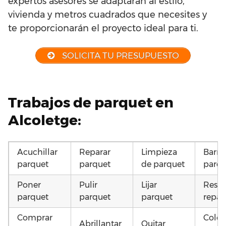
expertos asesores se adaptarán al estilo,
vivienda y metros cuadrados que necesites y
te proporcionarán el proyecto ideal para ti.
SOLICITA TU PRESUPUESTO
Trabajos de parquet en
Alcoletge:
Acuchillar
Reparar
Limpieza
Barni
parquet
parquet
de parquet
parqu
Poner
Pulir
Lijar
Resta
parquet
parquet
parquet
repar
Comprar
Coloc
Abrillantar
Quitar