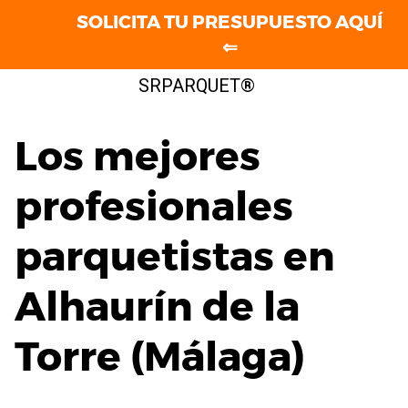
SOLICITA TU PRESUPUESTO AQUÍ
⇐
Saltar
SRPARQUET®
al
contenido
Los mejores
profesionales
parquetistas en
Alhaurín de la
Torre (Málaga)