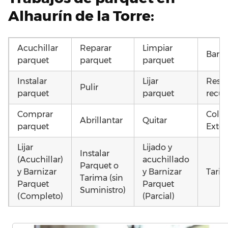
Alhaurín de la Torre:
Acuchillar
Reparar
Limpiar
Barni
parquet
parquet
parquet
Instalar
Lijar
Resta
Pulir
parquet
parquet
recup
Comprar
Coloc
Abrillantar
Quitar
parquet
Exter
Lijar
Lijado y
Instalar
(Acuchillar)
acuchillado
Parquet o
y Barnizar
y Barnizar
Tarim
Tarima (sin
Parquet
Parquet
Suministro)
(Completo)
(Parcial)
Colocar
Colocar
Colocar