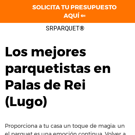
SOLICITA TU PRESUPUESTO
AQUÍ ⇐
Saltar
SRPARQUET®
al
contenido
Los mejores
parquetistas en
Palas de Rei
(Lugo)
Proporciona a tu casa un toque de magia: un
el parquet es una emoción continua. Volver a