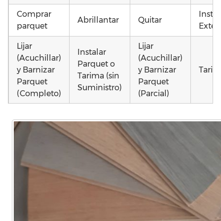
Comprar
Insta
Abrillantar
Quitar
parquet
Exteri
Lijar
Lijar
Instalar
(Acuchillar)
(Acuchillar)
Parquet o
y Barnizar
y Barnizar
Tarim
Tarima (sin
Parquet
Parquet
Suministro)
(Completo)
(Parcial)
Poner
Colocar
Instalar
parquet o
parquet o
parquet o
Otros
Tarima
Tarima
Tarima
como 
Local
Vivienda
Vivienda
parqu
Comercial
(Completa)
(Parcial)