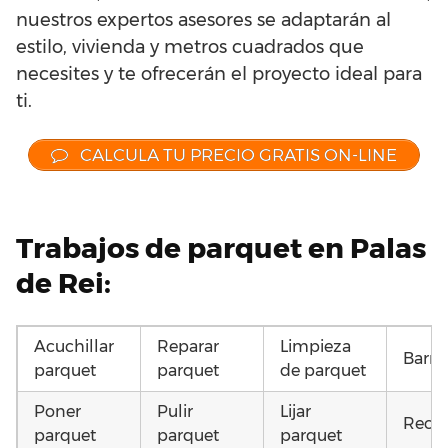
nuestros expertos asesores se adaptarán al
estilo, vivienda y metros cuadrados que
necesites y te ofrecerán el proyecto ideal para
ti.
CALCULA TU PRECIO GRATIS ON-LINE
Trabajos de parquet en Palas
de Rei:
Acuchillar
Reparar
Limpieza
Barni
parquet
parquet
de parquet
Poner
Pulir
Lijar
Recup
parquet
parquet
parquet