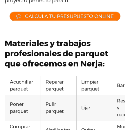
proyecto perfecto para ti.
CALCULA TU PRESUPUESTO ONLINE
Materiales y trabajos
profesionales de parquet
que ofrecemos en Nerja:
Acuchillar
Reparar
Limpiar
Barni
parquet
parquet
parquet
Resta
Poner
Pulir
Lijar
y
parquet
parquet
recup
Comprar
Monta