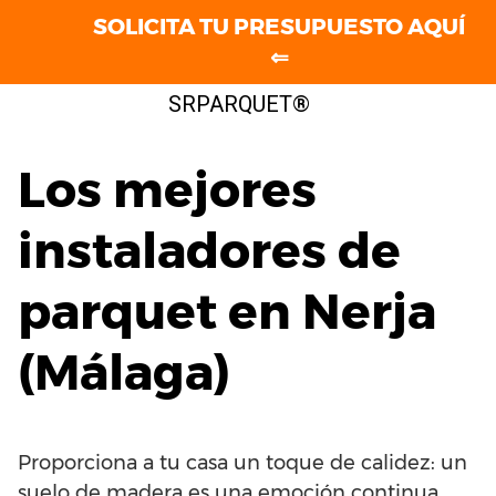
SOLICITA TU PRESUPUESTO AQUÍ
⇐
Saltar
SRPARQUET®
al
contenido
Los mejores
instaladores de
parquet en Nerja
(Málaga)
Proporciona a tu casa un toque de calidez: un
suelo de madera es una emoción continua.