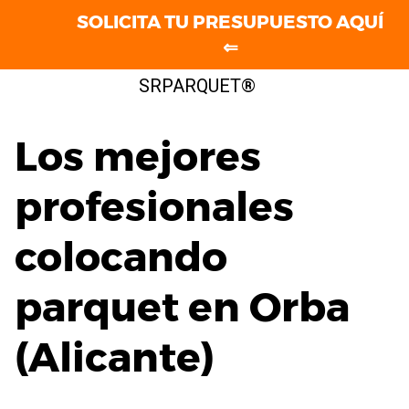
SOLICITA TU PRESUPUESTO AQUÍ
⇐
Saltar
SRPARQUET®
al
contenido
Los mejores
profesionales
colocando
parquet en Orba
(Alicante)