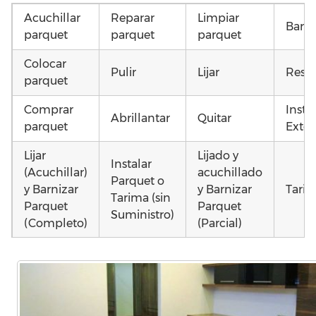
Acuchillar
Reparar
Limpiar
Barni
parquet
parquet
parquet
Colocar
Pulir
Lijar
Resta
parquet
Comprar
Insta
Abrillantar
Quitar
parquet
Exter
Lijar
Lijado y
Instalar
(Acuchillar)
acuchillado
Parquet o
y Barnizar
y Barnizar
Tarim
Tarima (sin
Parquet
Parquet
Suministro)
(Completo)
(Parcial)
Otros
Instalar
Colocar
Instalar
como
parquet o
parquet o
parquet o
parq
Tarima
Tarima
Tarima
mojad
Local
Vivienda
Vivienda