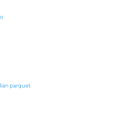
ro
lian parquet