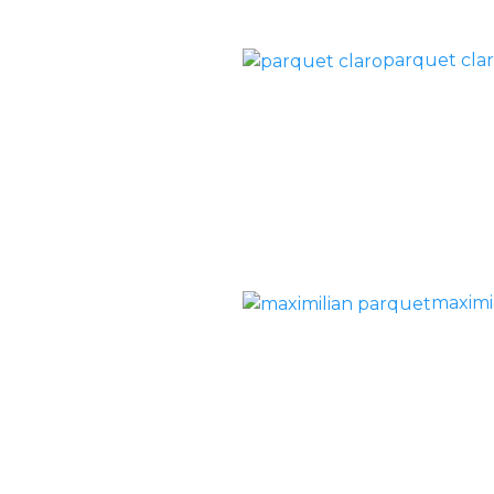
parquet cla
maximi