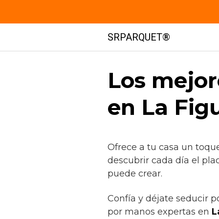
Saltar
SRPARQUET®
al
contenido
Los mejor
en La Fig
Ofrece a tu casa un toqu
descubrir cada día el pl
puede crear.
Confía y déjate seducir p
por manos expertas en
L