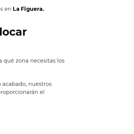
os en
La Figuera.
locar
a qué zona necesitas los
o acabado, nuestros
proporcionarán el