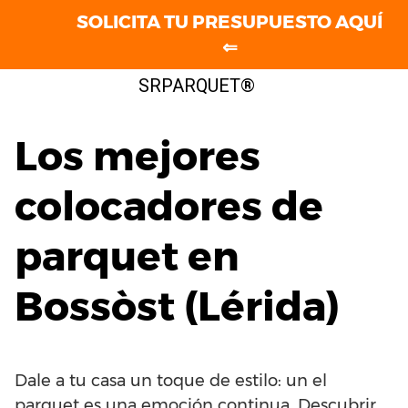
SOLICITA TU PRESUPUESTO AQUÍ
⇐
Saltar
SRPARQUET®
al
contenido
Los mejores
colocadores de
parquet en
Bossòst (Lérida)
Dale a tu casa un toque de estilo: un el
parquet es una emoción continua. Descubrir