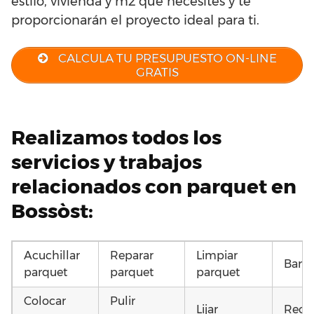
estilo, vivienda y m2 que necesites y te
proporcionarán el proyecto ideal para ti.
CALCULA TU PRESUPUESTO ON-LINE
GRATIS
Realizamos todos los
servicios y trabajos
relacionados con parquet en
Bossòst:
Acuchillar
Reparar
Limpiar
Barni
parquet
parquet
parquet
Colocar
Pulir
Lijar
Recu