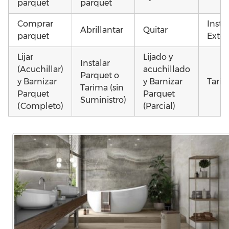
parquet
parquet
Comprar
Insta
Abrillantar
Quitar
parquet
Exter
Lijar
Lijado y
Instalar
(Acuchillar)
acuchillado
Parquet o
y Barnizar
y Barnizar
Tarim
Tarima (sin
Parquet
Parquet
Suministro)
(Completo)
(Parcial)
Instalar
Instalar
Montar
parquet o
parquet o
parquet o
Otros
Tarima
Tarima
Tarima
como
Local
Vivienda
Vivienda
parqu
Comercial
(Completa)
(Parcial)