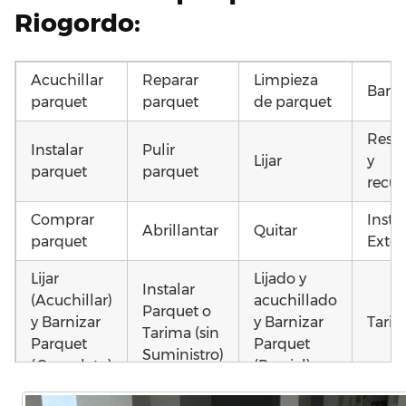
Riogordo:
Acuchillar
Reparar
Limpieza
Barni
parquet
parquet
de parquet
Resta
Instalar
Pulir
Lijar
y
parquet
parquet
recup
Comprar
Insta
Abrillantar
Quitar
parquet
Exter
Lijar
Lijado y
Instalar
(Acuchillar)
acuchillado
Parquet o
y Barnizar
y Barnizar
Tarim
Tarima (sin
Parquet
Parquet
Suministro)
(Completo)
(Parcial)
Instalar
Poner
Colocar