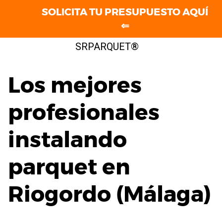
SOLICITA TU PRESUPUESTO AQUÍ
⇐
Saltar
SRPARQUET®
al
contenido
Los mejores
profesionales
instalando
parquet en
Riogordo (Málaga)