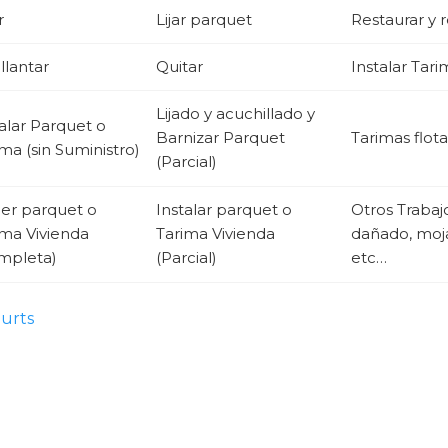
r
Lijar parquet
Restaurar y 
llantar
Quitar
Instalar Tari
Lijado y acuchillado y
talar Parquet o
Barnizar Parquet
Tarimas flot
ma (sin Suministro)
(Parcial)
er parquet o
Instalar parquet o
Otros Traba
ima Vivienda
Tarima Vivienda
dañado, moja
mpleta)
(Parcial)
etc…
urts