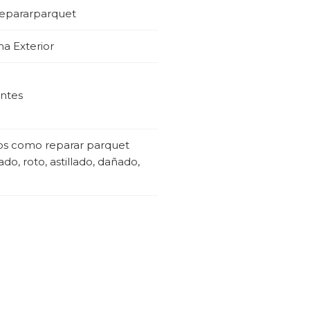
repararparquet
ma Exterior
antes
jos como reparar parquet
do, roto, astillado, dañado,