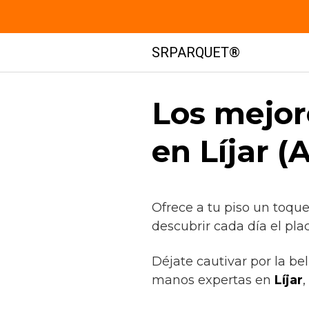
Saltar
SRPARQUET®
al
contenido
Los mejor
en Líjar (
Ofrece a tu piso un toqu
descubrir cada día el pla
Déjate cautivar por la be
manos expertas en
Líjar