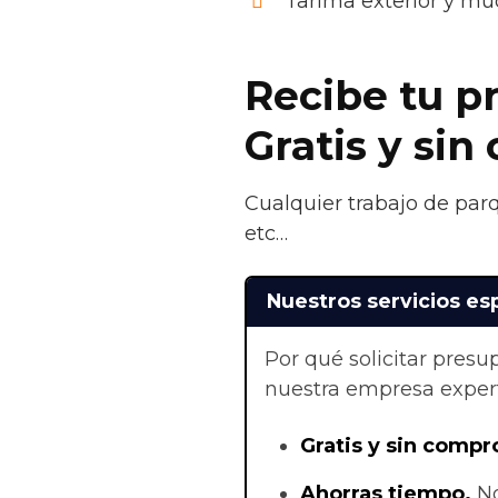
Tarima exterior y m
Recibe tu p
Gratis y si
Cualquier trabajo de parq
etc…
Nuestros servicios esp
Por qué solicitar pres
nuestra empresa exper
Gratis y sin compr
Ahorras t
iempo.
No