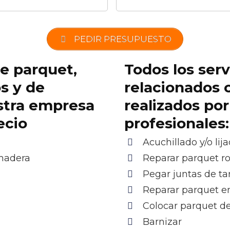
PEDIR PRESUPUESTO
de parquet,
Todos los serv
os y de
relacionados 
stra empresa
realizados po
ecio
profesionales:
Acuchillado y/o lij
 madera
Reparar parquet r
Pegar juntas de ta
Reparar parquet e
Colocar parquet d
Barnizar