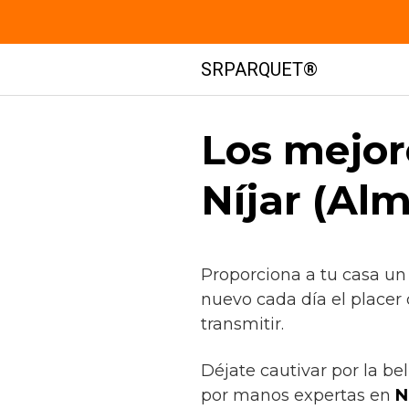
Saltar
SRPARQUET®
al
contenido
Los mejor
Níjar (Alm
Proporciona a tu casa un
nuevo cada día el placer
transmitir.
Déjate cautivar por la be
por manos expertas en
Ní