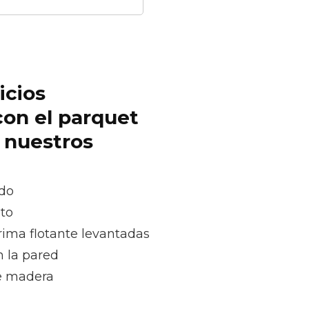
icios
con el parquet
r nuestros
ado
oto
rima flotante levantadas
n la pared
e madera