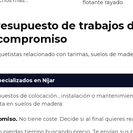
uchos más…
flotante rayado
resupuesto de trabajos 
n compromiso
uetistas relacionado con tarimas, suelos de mader
ecializados en Níjar
upuestos de colocación , instalación o mantenimie
ta en suelos de madera:
omiso.
No tiene coste. Decide si al final quieres rea
 pierdas tiempo buscando precio. Te envían sus 