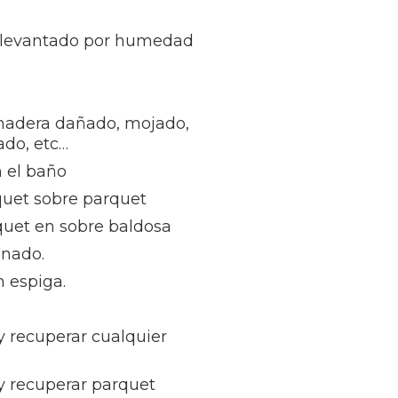
 levantado por humedad
madera dañado, mojado,
ñado, etc…
 el baño
quet sobre parquet
quet en sobre baldosa
inado.
 espiga.
 y recuperar cualquier
 y recuperar parquet