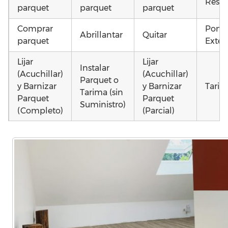
Resta
parquet
parquet
parquet
Comprar
Poner
Abrillantar
Quitar
parquet
Exteri
Lijar
Lijar
Instalar
(Acuchillar)
(Acuchillar)
Parquet o
y Barnizar
y Barnizar
Tarim
Tarima (sin
Parquet
Parquet
Suministro)
(Completo)
(Parcial)
Instalar
Poner
Montar
parquet o
parquet o
parquet o
Otros
Tarima
Tarima
Tarima
como 
Local
Vivienda
Vivienda
parqu
Comercial
(Completa)
(Parcial)