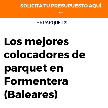
SOLICITA TU PRESUPUESTO AQUÍ
⇐
Saltar
SRPARQUET®
al
contenido
Los mejores
colocadores de
parquet en
Formentera
(Baleares)