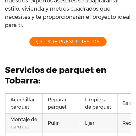
nuestros expertos asesores se adaptarán al
estilo, vivienda y metros cuadrados que
necesites y te proporcionarán el proyecto ideal
para ti.
PIDE PRESUPUESTOS
Servicios de parquet en
Tobarra:
Acuchillar
Reparar
Limpieza
Barni
parquet
parquet
de parquet
Montaje de
Pulir
Lijar
Recup
parquet