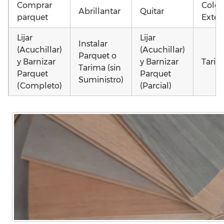
Comprar
Coloc
Abrillantar
Quitar
parquet
Exteri
Lijar
Lijar
Instalar
(Acuchillar)
(Acuchillar)
Parquet o
y Barnizar
y Barnizar
Tarim
Tarima (sin
Parquet
Parquet
Suministro)
(Completo)
(Parcial)
Colocar
Poner
Colocar
parquet o
parquet o
parquet o
Otros
Tarima
Tarima
Tarima
como 
Local
Vivienda
Vivienda
parqu
Comercial
(Completa)
(Parcial)