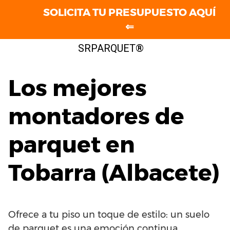
SOLICITA TU PRESUPUESTO AQUÍ
⇐
Saltar
SRPARQUET®
al
contenido
Los mejores
montadores de
parquet en
Tobarra (Albacete)
Ofrece a tu piso un toque de estilo: un suelo
de parquet es una emoción continua.