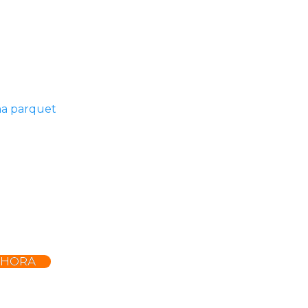
ina parquet
AHORA