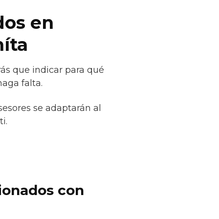
dos en
híta
rás que indicar para qué
aga falta.
sesores se adaptarán al
i.
cionados con