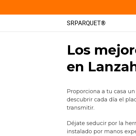
Saltar
SRPARQUET®
al
contenido
Los mejor
en Lanzahí
Proporciona a tu casa un
descubrir cada día el pla
transmitir.
Déjate seducir por la he
instalado por manos exp