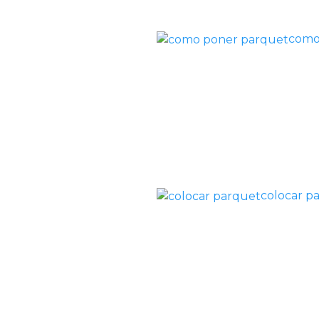
como
colocar p