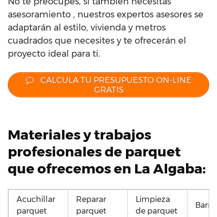
No te preocupes, si también necesitas
asesoramiento , nuestros expertos asesores se
adaptarán al estilo, vivienda y metros
cuadrados que necesites y te ofrecerán el
proyecto ideal para ti.
CALCULA TU PRESUPUESTO ON-LINE
GRATIS
Materiales y trabajos
profesionales de parquet
que ofrecemos en La Algaba:
Acuchillar
Reparar
Limpieza
Barni
parquet
parquet
de parquet