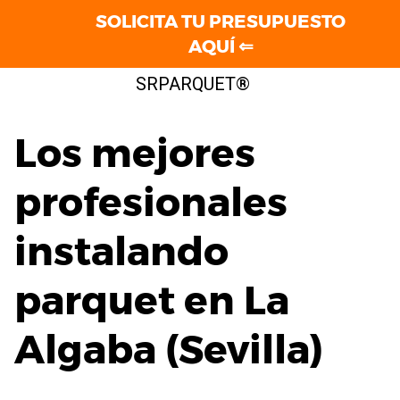
SOLICITA TU PRESUPUESTO
AQUÍ ⇐
Saltar
SRPARQUET®
al
contenido
Los mejores
profesionales
instalando
parquet en La
Algaba (Sevilla)