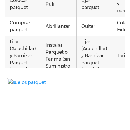
Colocar
Lijar
Pulir
y
parquet
parquet
recup
Comprar
Coloc
Abrillantar
Quitar
parquet
Exteri
Lijar
Lijar
Instalar
(Acuchillar)
(Acuchillar)
Parquet o
y Barnizar
y Barnizar
Tarim
Tarima (sin
Parquet
Parquet
Suministro)
(Completo)
(Parcial)
Poner
Poner
Colocar
parquet o
parquet o
parquet o
Otros
Tarima
Tarima
Tarima
como 
Local
Vivienda
Vivienda
parqu
Comercial
(Completa)
(Parcial)