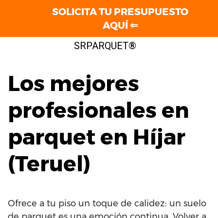
SOLICITA TU PRESUPUESTO
AQUÍ ⇐
Saltar
SRPARQUET®
al
contenido
Los mejores
profesionales en
parquet en Híjar
(Teruel)
Ofrece a tu piso un toque de calidez: un suelo
de parquet es una emoción continua. Volver a