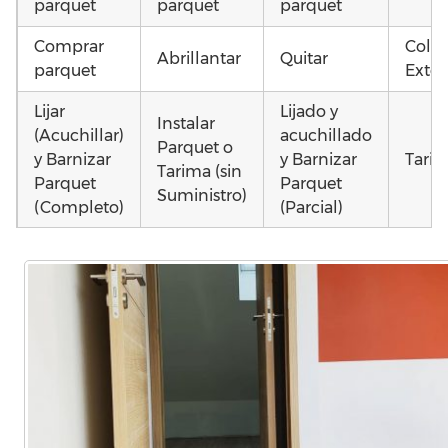
parquet
parquet
parquet
Comprar
Coloc
Abrillantar
Quitar
parquet
Exter
Lijar
Lijado y
Instalar
(Acuchillar)
acuchillado
Parquet o
y Barnizar
y Barnizar
Tarim
Tarima (sin
Parquet
Parquet
Suministro)
(Completo)
(Parcial)
Instalar
Instalar
Instalar
parquet o
parquet o
parquet o
Otros
Tarima
Tarima
Tarima
como
Local
Vivienda
Vivienda
parq
Comercial
(Completa)
(Parcial)