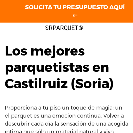
SOLICITA TU PRESUPUESTO AQUÍ
⇐
Saltar
SRPARQUET®
al
contenido
Los mejores
parquetistas en
Castilruiz (Soria)
Proporciona a tu piso un toque de magia: un
el parquet es una emoción continua. Volver a
descubrir cada día la sensación de una acogida
íntima que sólo un material natural y vivo