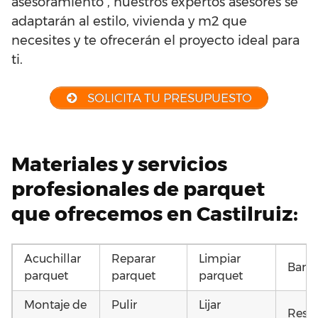
asesoramiento , nuestros expertos asesores se
adaptarán al estilo, vivienda y m2 que
necesites y te ofrecerán el proyecto ideal para
ti.
SOLICITA TU PRESUPUESTO
Materiales y servicios
profesionales de parquet
que ofrecemos en Castilruiz:
Acuchillar
Reparar
Limpiar
Barni
parquet
parquet
parquet
Montaje de
Pulir
Lijar
Resta