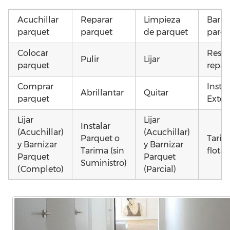
Acuchillar
Reparar
Limpieza
Barni
parquet
parquet
de parquet
parqu
Colocar
Resta
Pulir
Lijar
parquet
repar
Comprar
Insta
Abrillantar
Quitar
parquet
Exteri
Lijar
Lijar
Instalar
(Acuchillar)
(Acuchillar)
Parquet o
Tarim
y Barnizar
y Barnizar
Tarima (sin
flota
Parquet
Parquet
Suministro)
(Completo)
(Parcial)
Colocar
Poner
Poner
Otros
parquet o
parquet o
parquet o
como 
Tarima
Tarima
Tarima
parqu
Local
Vivienda
Vivienda