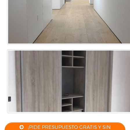
astill
Comercial
(Completa)
(Parcial)
¡PIDE PRESUPUESTO GRATIS Y SIN