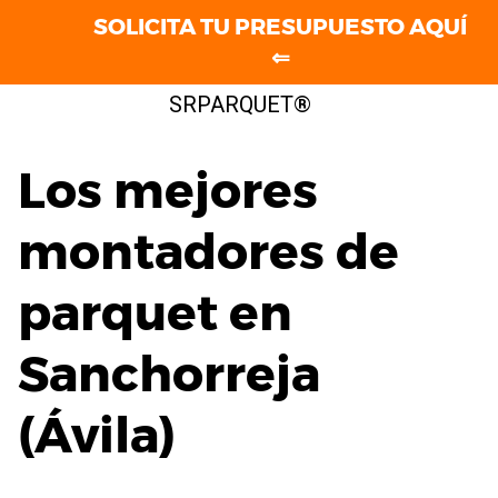
SOLICITA TU PRESUPUESTO AQUÍ
⇐
Saltar
SRPARQUET®
al
contenido
Los mejores
montadores de
parquet en
Sanchorreja
(Ávila)