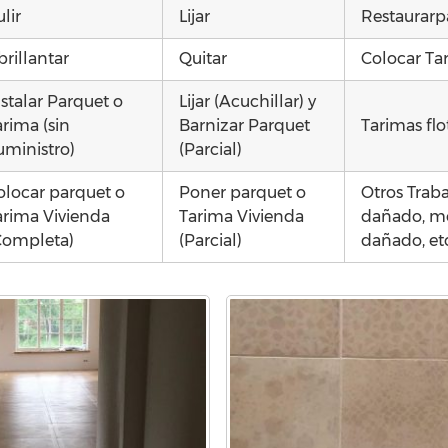
lir
Lijar
Restaurarp
brillantar
Quitar
Colocar Ta
nstalar Parquet o
Lijar (Acuchillar) y
arima (sin
Barnizar Parquet
Tarimas flo
uministro)
(Parcial)
olocar parquet o
Poner parquet o
Otros Trab
arima Vivienda
Tarima Vivienda
dañado, moj
Completa)
(Parcial)
dañado, et