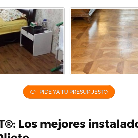
PIDE YA TU PRESUPUESTO
®: Los mejores instalad
liete