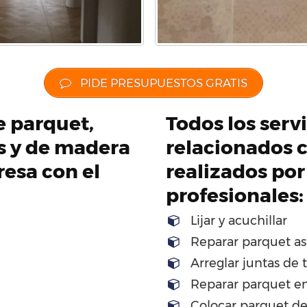
PIDE PRESUPUESTOS GRATIS
de parquet,
Todos los servi
os y de madera
relacionados c
esa con el
realizados por
profesionales:
Lijar y acuchillar
Reparar parquet as
Arreglar juntas de 
Reparar parquet en
Colocar parquet d