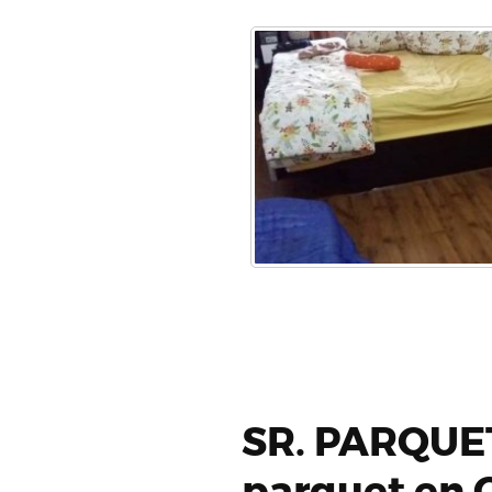
SR. PARQUET
parquet en O