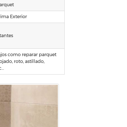
arquet
rima Exterior
tantes
ajos como reparar parquet
ado, roto, astillado,
c…