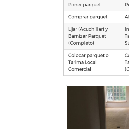
Poner parquet
Pu
Comprar parquet
A
Lijar (Acuchillar) y
I
Barnizar Parquet
T
(Completo)
S
Colocar parquet o
C
Tarima Local
T
Comercial
(