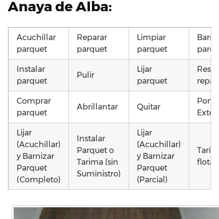
Anaya de Alba:
Acuchillar
Reparar
Limpiar
Barni
parquet
parquet
parquet
parqu
Instalar
Lijar
Resta
Pulir
parquet
parquet
repar
Comprar
Poner
Abrillantar
Quitar
parquet
Exteri
Lijar
Lijar
Instalar
(Acuchillar)
(Acuchillar)
Parquet o
Tarim
y Barnizar
y Barnizar
Tarima (sin
flota
Parquet
Parquet
Suministro)
(Completo)
(Parcial)
Poner
Poner
Montar
Otros
parquet o
parquet o
parquet o
como 