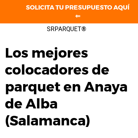
SOLICITA TU PRESUPUESTO AQUÍ
⇐
Saltar
SRPARQUET®
al
contenido
Los mejores
colocadores de
parquet en Anaya
de Alba
(Salamanca)